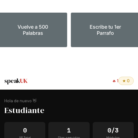
Vuelve a 500
Escribe tu 1er
Palabras
Parrafo
speak
UK
🔥
1
★
0
Hola de nuevo 👋
Estudiante
0
1
0/3
XP Total
Días seguidos
Módulos