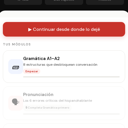
▶ Continuar desde donde lo dejé
TUS MÓDULOS
Gramática A1–A2
🧱
8 estructuras que desbloquean conversación
Empezar
Pronunciación
🗣️
Los 6 errores críticos del hispanohablante
🔒 Completa Gramática primero